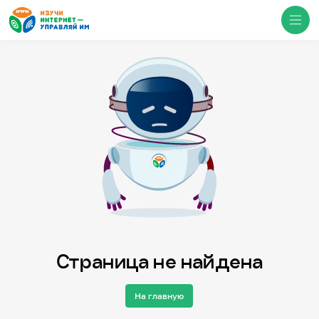
Медиацентр
О проекте
Новости
Фотогалерея
Видео
Инфографики
Презентации
Кибершкола
Итоги событий
Личный кабинет
English
Страница не найдена
События
На главную
Итоги событий