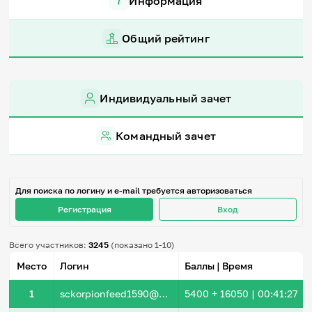
Информация
Игры и тренажеры
Общий рейтинг
Игра «Знания»
Знания в тестах
Викторина
Словарь
Индивидуальный зачет
Настолка
Памятки
Комиксы
Командный зачет
Стихи
Педагогам
Школа наставников
Для поиска по логину и e-mail требуется авторизоваться
IT-урок
Регистрация
Вход
Методика
Секреты кода
Незрячим
Всего участников:
3245
(показано 1-10)
English
Место
Логин
Баллы | Время
Регистрация
Вход
1
sckorpionfeed1590@mail.ru
5400
+ 16050
|
00:41:27
Задать вопрос