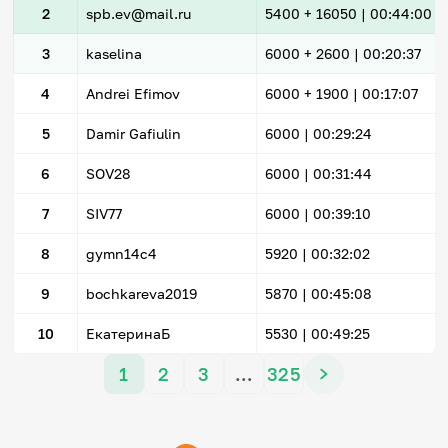
2
spb.ev@mail.ru
5400
+ 16050
|
00:44:00
3
kaselina
6000
+ 2600
|
00:20:37
4
Andrei Efimov
6000
+ 1900
|
00:17:07
5
Damir Gafiulin
6000 |
00:29:24
6
SOV28
6000 |
00:31:44
7
SIV77
6000 |
00:39:10
8
gymn14c4
5920 |
00:32:02
9
bochkareva2019
5870 |
00:45:08
10
ЕкатеринаБ
5530 |
00:49:25
1
2
3
…
325