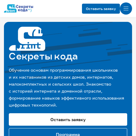
Оставить заявку
Цели проекта
Участникам
Требования
Результат обучения
Программа
Секреты кода
Изучи интернет ↗
Обучение основам программирования школьников
и их наставников из детских домов, интернатов,
малокомплектных и сельских школ. Знакомство
с историей интернета и доменной отрасли,
формирование навыков эффективного использования
цифровых технологий.
Оставить заявку
Программа