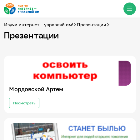
Изучи интернет – управляй им!
Презентации
Презентации
Медиацентр
О проекте
Новости
Фотогалерея
Видео
Инфографики
Презентации
Мордовской Артем
Кибершкола
Итоги событий
Посмотреть
Личный кабинет
English
События
Итоги событий