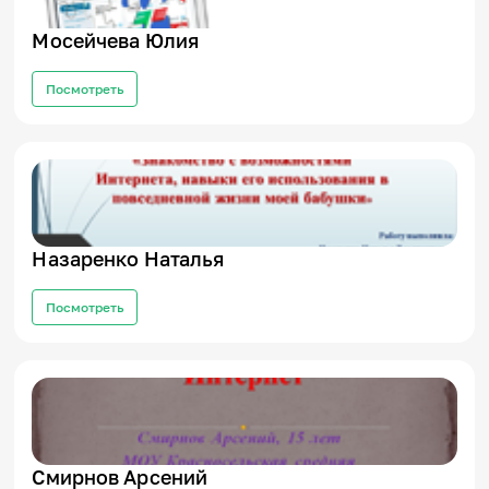
Игры и тренажеры
Мосейчева Юлия
Игра «Знания»
Посмотреть
Знания в тестах
Викторина
Словарь
Настолка
Памятки
Комиксы
Стихи
Педагогам
Назаренко Наталья
Школа наставников
Посмотреть
IT-урок
Методика
Секреты кода
Незрячим
English
Регистрация
Вход
Задать вопрос
Смирнов Арсений