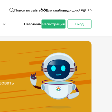
English
Поиск по сайту
Для слабовидящих
Незрячим
Регистрация
Вход
зовать