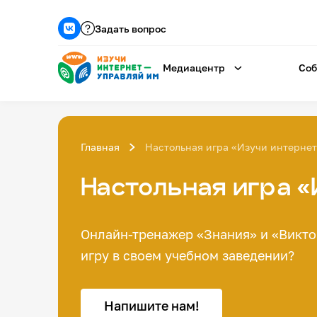
Задать вопрос
Медиацентр
Соб
Главная
Настольная игра «Изучи интерне
Настольная игра «
Онлайн-тренажер «Знания» и «Викто
игру в своем учебном заведении?
Напишите нам!