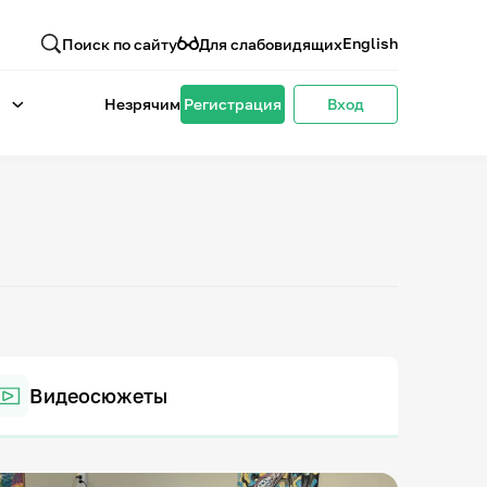
English
Поиск по сайту
Для слабовидящих
Незрячим
Регистрация
Вход
Видеосюжеты