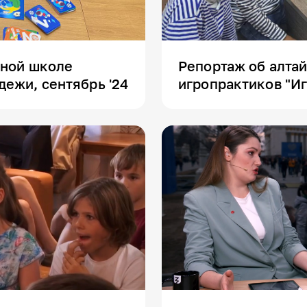
дной школе
Репортаж об алта
ежи, сентябрь '24
игропрактиков "Иг