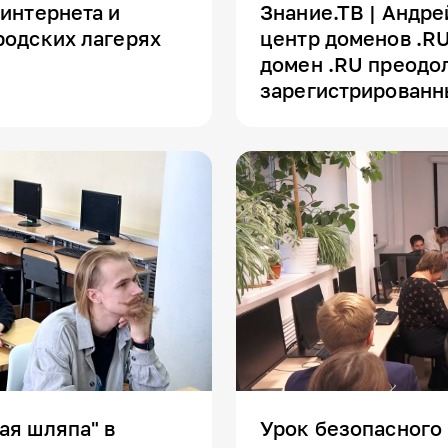
 интернета и
Знание.ТВ | Андр
родских лагерях
центр доменов .R
домен .RU преодол
зарегистрированн
ая шляпа" в
Урок безопасного 