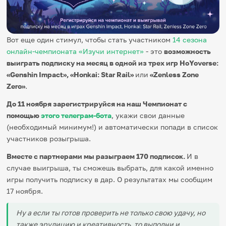
Игры и тренажеры
Игра «Знания»
Вот еще один стимул, чтобы стать участником
14 сезона
Знания в тестах
онлайн-чемпионата «Изучи интернет»
- это
в
озможность
Викторина
Словарь
выиграть подписку на месяц в одной из трех игр HoYoverse:
Настолка
«Genshin Impact», «Honkai: Star Rail»
или
«Zenless Zone
Памятки
Zero»
.
Комиксы
Стихи
До 11 ноября зарегистрируйся на наш Чемпионат с
Педагогам
помощью
этого телеграм-бота
, укажи свои данные
(необходимый минимум!) и автоматически попади в список
Школа наставников
участников розыгрыша.
IT-урок
Методика
Вместе с партнерами мы разыграем 170 подписок.
И в
Секреты кода
случае выигрыша, ты сможешь выбрать, для какой именно
Незрячим
игры получить подписку в дар. О результатах мы сообщим
English
17 ноября.
Регистрация
Вход
Ну а если ты готов проверить не только свою удачу, но
Задать вопрос
также эрудицию и креативность, то выполни и