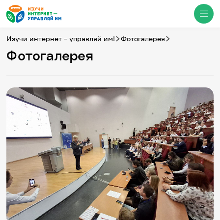
Изучи интернет – управляй им!
Фотогалерея
Фотогалерея
Медиацентр
О проекте
Новости
Фотогалерея
Видео
Инфографики
Презентации
Кибершкола
Итоги событий
Личный кабинет
English
События
Итоги событий