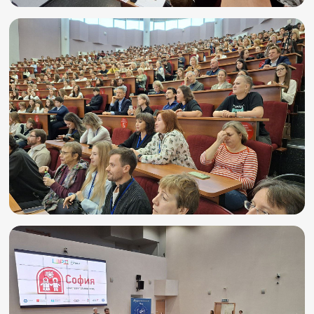
Игры и тренажеры
Игра «Знания»
Знания в тестах
Викторина
Словарь
Настолка
Памятки
Комиксы
Стихи
Педагогам
Школа наставников
IT-урок
Методика
Секреты кода
Незрячим
English
Регистрация
Вход
Задать вопрос