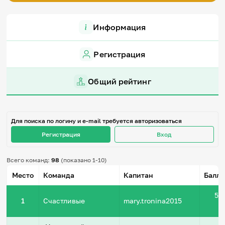
Игры и тренажеры
Информация
Игра «Знания»
Знания в тестах
Викторина
Регистрация
Словарь
Настолка
Общий рейтинг
Памятки
Комиксы
Стихи
Педагогам
Для поиска по логину и e-mail требуется авторизоваться
Школа наставников
Регистрация
Вход
IT-урок
Методика
Всего команд:
98
(показано 1-10)
Секреты кода
Незрячим
Место
Команда
Капитан
Баллы
English
Регистрация
Вход
59
1
Счастливые
mary.tronina2015
Задать вопрос