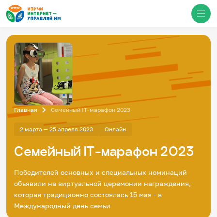
Медиацентр
О проекте
Новости
Фотогалерея
Главная
Семейный IT-марафон 2023
Видео
Инфографики
2 марта — 25 апреля 2023
Онлайн
Презентации
Кибершкола
Семейный IT-марафон 2023
Итоги событий
Личный кабинет
English
Победителей основных и специальных номинаций
События
объявили на виртуальной церемонии награждения,
которая традиционно состоялась 15 мая - в
Международный день семьи
Итоги событий