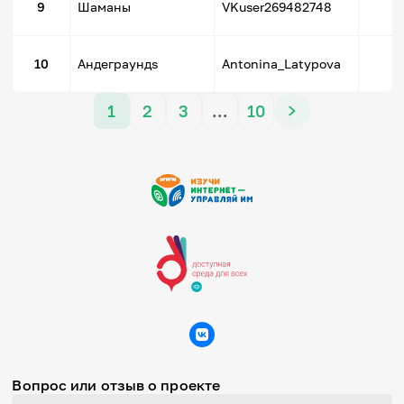
9
Шаманы
VKuser269482748
1
10
Андеграундs
Antonina_Latypova
1
2
3
…
10
Вопрос или отзыв о проекте