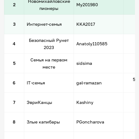
Новомихайловские
6
2
My201980
пионеры
6
3
Интернет-семья
KKA2017
Безопасный Рунет
6
4
Anatoly110585
2023
Семья на первом
3
5
sidsima
месте
59
6
IT-семья
gal-ramazan
2
7
ЭвриКанцы
Kashiny
1
8
Злые капибары
PGoncharova
1