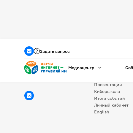
Медиацентр
О проекте
Задать вопрос
Новости
Фотогалерея
Медиацентр
Соб
Видео
Инфографики
Презентации
Кибершкола
Итоги событий
Личный кабинет
English