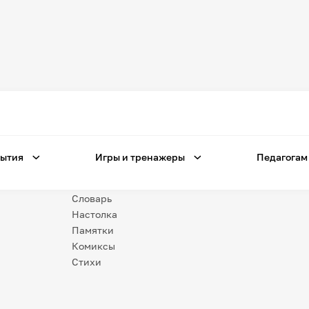
Игры
и тренажеры
Игра «Знания»
Знания в тестах
ытия
Игры и тренажеры
Педагогам
Незрячим
Викторина
Словарь
Настолка
Памятки
Комиксы
Стихи