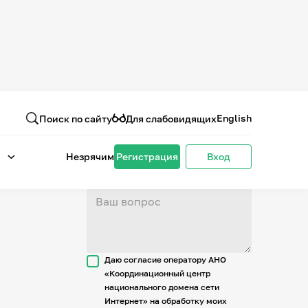
Вопрос или отзыв
о проекте
English
Поиск по сайту
Для слабовидящих
Незрячим
Регистрация
Вход
Даю согласие оператору АНО
«Координационный центр
национального домена сети
Интернет» на обработку моих