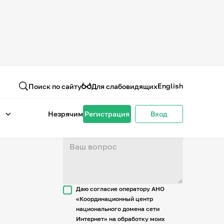
Вопрос или отзыв
о проекте
English
Поиск по сайту
Для слабовидящих
Незрячим
Регистрация
Вход
Даю согласие оператору АНО
«Координационный центр
национального домена сети
Интернет» на обработку моих