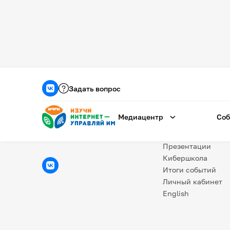
Медиацентр
О проекте
Задать вопрос
Новости
Фотогалерея
Медиацентр
Соб
Видео
Инфографики
Презентации
Кибершкола
Итоги событий
Личный кабинет
English