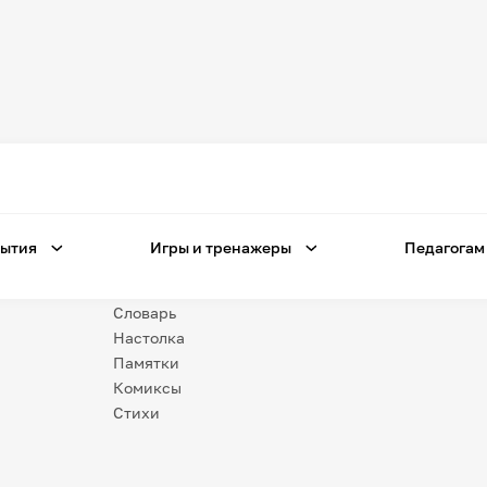
Игры
и тренажеры
Игра «Знания»
Знания в тестах
ытия
Игры и тренажеры
Педагогам
Незрячим
Викторина
Словарь
Настолка
Памятки
Комиксы
Стихи