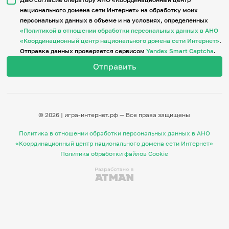
национального домена сети Интернет» на обработку моих
персональных данных в объеме и на условиях, определенных
Итоги событий
«Политикой в отношении обработки персональных данных в АНО
Игры и тренажеры
«Координационный центр национального домена сети Интернет»
.
Отправка данных проверяется сервисом
Yandex Smart Captcha
.
Игра «Знания»
Знания в тестах
Викторина
Словарь
Настолка
Памятки
© 2026 | игра-интернет.рф — Все права защищены
Комиксы
Стихи
Политика в отношении обработки персональных данных в АНО
Педагогам
«Координационный центр национального домена сети Интернет»
Политика обработки файлов Cookie
Школа наставников
IT-урок
Методика
Секреты кода
Незрячим
English
Регистрация
Вход