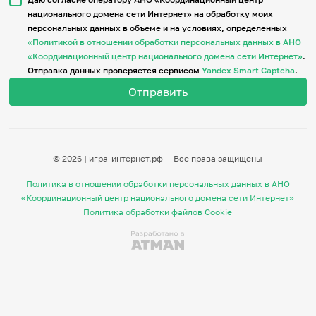
национального домена сети Интернет» на обработку моих
персональных данных в объеме и на условиях, определенных
Итоги событий
«Политикой в отношении обработки персональных данных в АНО
Игры и тренажеры
«Координационный центр национального домена сети Интернет»
.
Отправка данных проверяется сервисом
Yandex Smart Captcha
.
Игра «Знания»
Знания в тестах
Викторина
Словарь
Настолка
Памятки
© 2026 | игра-интернет.рф — Все права защищены
Комиксы
Стихи
Политика в отношении обработки персональных данных в АНО
Педагогам
«Координационный центр национального домена сети Интернет»
Политика обработки файлов Cookie
Школа наставников
IT-урок
Методика
Секреты кода
Незрячим
English
Регистрация
Вход