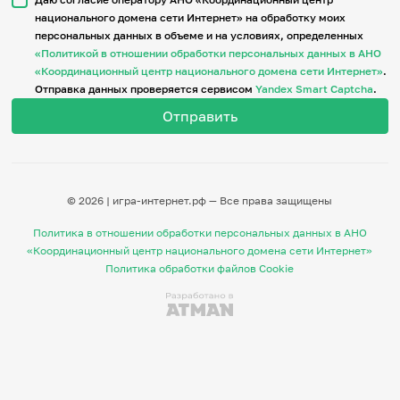
национального домена сети Интернет» на обработку моих
персональных данных в объеме и на условиях, определенных
Итоги событий
«Политикой в отношении обработки персональных данных в АНО
Игры и тренажеры
«Координационный центр национального домена сети Интернет»
.
Отправка данных проверяется сервисом
Yandex Smart Captcha
.
Игра «Знания»
Знания в тестах
Викторина
Словарь
Настолка
Памятки
© 2026 | игра-интернет.рф — Все права защищены
Комиксы
Стихи
Политика в отношении обработки персональных данных в АНО
Педагогам
«Координационный центр национального домена сети Интернет»
Политика обработки файлов Cookie
Школа наставников
IT-урок
Методика
Секреты кода
Незрячим
English
Регистрация
Вход