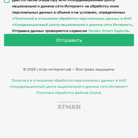
национального домена сети Интернет» на обработку моих
персональных данных в объеме и на условиях, определенных
Итоги событий
«Политикой в отношении обработки персональных данных в АНО
Игры и тренажеры
«Координационный центр национального домена сети Интернет»
.
Отправка данных проверяется сервисом
Yandex Smart Captcha
.
Игра «Знания»
Знания в тестах
Викторина
Словарь
Настолка
Памятки
© 2026 | игра-интернет.рф — Все права защищены
Комиксы
Стихи
Политика в отношении обработки персональных данных в АНО
Педагогам
«Координационный центр национального домена сети Интернет»
Политика обработки файлов Cookie
Школа наставников
IT-урок
Методика
Секреты кода
Незрячим
English
Регистрация
Вход