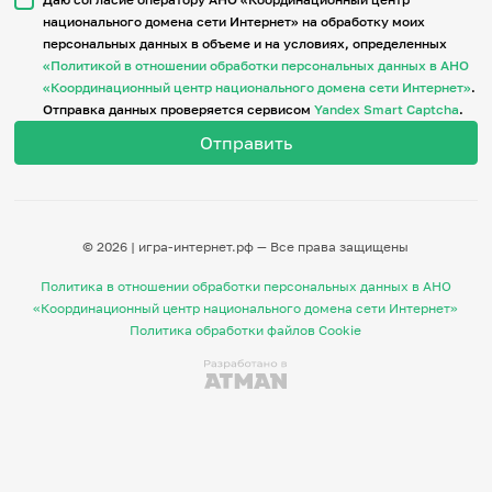
национального домена сети Интернет» на обработку моих
персональных данных в объеме и на условиях, определенных
Итоги событий
«Политикой в отношении обработки персональных данных в АНО
Игры и тренажеры
«Координационный центр национального домена сети Интернет»
.
Отправка данных проверяется сервисом
Yandex Smart Captcha
.
Игра «Знания»
Знания в тестах
Викторина
Словарь
Настолка
Памятки
© 2026 | игра-интернет.рф — Все права защищены
Комиксы
Стихи
Политика в отношении обработки персональных данных в АНО
Педагогам
«Координационный центр национального домена сети Интернет»
Политика обработки файлов Cookie
Школа наставников
IT-урок
Методика
Секреты кода
Незрячим
English
Регистрация
Вход