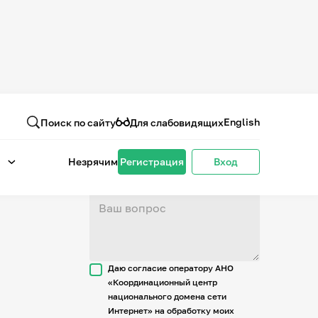
Вопрос или отзыв
о проекте
English
Поиск по сайту
Для слабовидящих
Незрячим
Регистрация
Вход
Даю согласие оператору АНО
«Координационный центр
национального домена сети
Интернет» на обработку моих