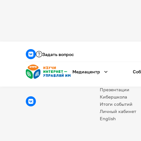
Медиацентр
О проекте
Задать вопрос
Новости
Фотогалерея
Медиацентр
Соб
Видео
Инфографики
Презентации
Кибершкола
Итоги событий
Личный кабинет
English