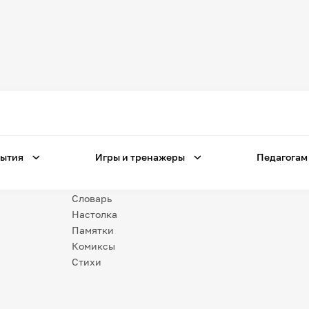
Игры
и тренажеры
Игра «Знания»
Знания в тестах
ытия
Игры и тренажеры
Педагогам
Незрячим
Викторина
Словарь
Настолка
Памятки
Комиксы
Стихи