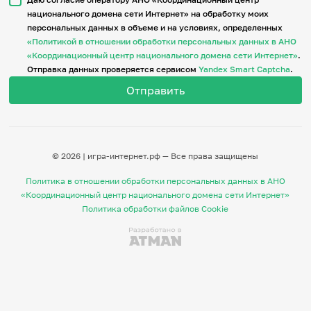
национального домена сети Интернет» на обработку моих
персональных данных в объеме и на условиях, определенных
Итоги событий
«Политикой в отношении обработки персональных данных в АНО
Игры и тренажеры
«Координационный центр национального домена сети Интернет»
.
Отправка данных проверяется сервисом
Yandex Smart Captcha
.
Игра «Знания»
Знания в тестах
Викторина
Словарь
Настолка
Памятки
© 2026 | игра-интернет.рф — Все права защищены
Комиксы
Стихи
Политика в отношении обработки персональных данных в АНО
Педагогам
«Координационный центр национального домена сети Интернет»
Политика обработки файлов Cookie
Школа наставников
IT-урок
Методика
Секреты кода
Незрячим
English
Регистрация
Вход