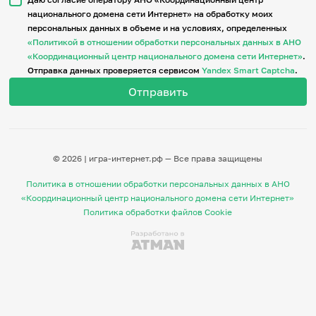
национального домена сети Интернет» на обработку моих
персональных данных в объеме и на условиях, определенных
Итоги событий
«Политикой в отношении обработки персональных данных в АНО
Игры и тренажеры
«Координационный центр национального домена сети Интернет»
.
Отправка данных проверяется сервисом
Yandex Smart Captcha
.
Игра «Знания»
Знания в тестах
Викторина
Словарь
Настолка
Памятки
© 2026 | игра-интернет.рф — Все права защищены
Комиксы
Стихи
Политика в отношении обработки персональных данных в АНО
Педагогам
«Координационный центр национального домена сети Интернет»
Политика обработки файлов Cookie
Школа наставников
IT-урок
Методика
Секреты кода
Незрячим
English
Регистрация
Вход