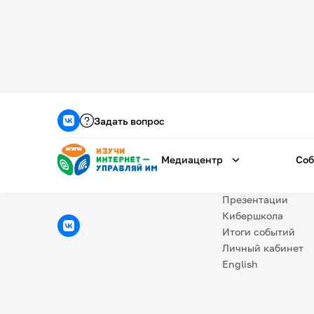
Медиацентр
О проекте
Задать вопрос
Новости
Фотогалерея
Медиацентр
Соб
Видео
Инфографики
Презентации
Кибершкола
Итоги событий
Личный кабинет
English