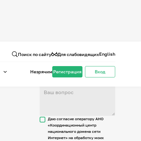
Вопрос или отзыв
о проекте
English
Поиск по сайту
Для слабовидящих
Незрячим
Регистрация
Вход
Даю согласие оператору АНО
«Координационный центр
национального домена сети
Интернет» на обработку моих