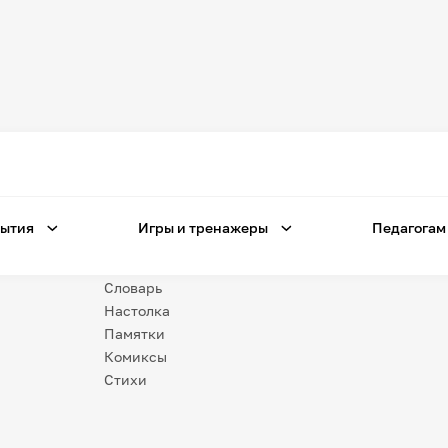
Игры
и тренажеры
Игра «Знания»
Знания в тестах
ытия
Игры и тренажеры
Педагогам
Незрячим
Викторина
Словарь
Настолка
Памятки
Комиксы
Стихи