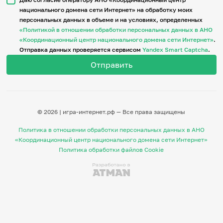
национального домена сети Интернет» на обработку моих
персональных данных в объеме и на условиях, определенных
Итоги событий
«Политикой в отношении обработки персональных данных в АНО
Игры и тренажеры
«Координационный центр национального домена сети Интернет»
.
Отправка данных проверяется сервисом
Yandex Smart Captcha
.
Игра «Знания»
Знания в тестах
Викторина
Словарь
Настолка
Памятки
© 2026 | игра-интернет.рф — Все права защищены
Комиксы
Стихи
Политика в отношении обработки персональных данных в АНО
Педагогам
«Координационный центр национального домена сети Интернет»
Политика обработки файлов Cookie
Школа наставников
IT-урок
Методика
Секреты кода
Незрячим
English
Регистрация
Вход