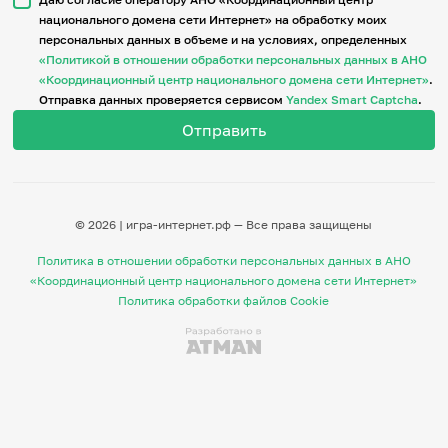
национального домена сети Интернет» на обработку моих
персональных данных в объеме и на условиях, определенных
Итоги событий
«Политикой в отношении обработки персональных данных в АНО
Игры и тренажеры
«Координационный центр национального домена сети Интернет»
.
Отправка данных проверяется сервисом
Yandex Smart Captcha
.
Игра «Знания»
Знания в тестах
Викторина
Словарь
Настолка
Памятки
© 2026 | игра-интернет.рф — Все права защищены
Комиксы
Стихи
Политика в отношении обработки персональных данных в АНО
Педагогам
«Координационный центр национального домена сети Интернет»
Политика обработки файлов Cookie
Школа наставников
IT-урок
Методика
Секреты кода
Незрячим
English
Регистрация
Вход