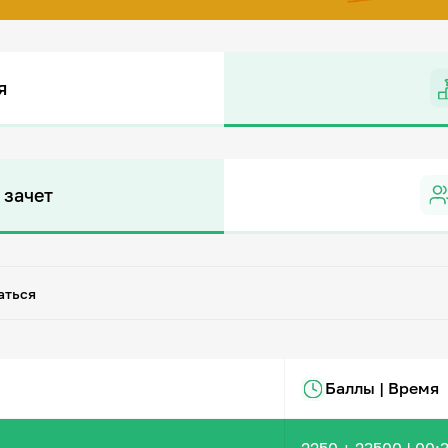
я
 зачет
аться
Баллы | Время