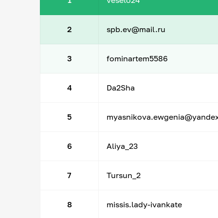
1
veselo24
2
spb.ev@mail.ru
3
fominartem5586
4
Da2Sha
5
myasnikova.ewgenia@yandex
6
Aliya_23
7
Tursun_2
8
missis.lady-ivankate