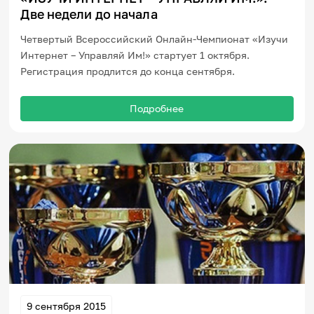
Игры и тренажеры
Две недели до начала
Четвертый Всероссийский Онлайн-Чемпионат «Изучи
Игра «Знания»
Интернет – Управляй Им!» стартует 1 октября.
Знания в тестах
Регистрация продлится до конца сентября.
Викторина
Словарь
Настолка
Подробнее
Памятки
Комиксы
Стихи
Педагогам
Школа наставников
IT-урок
Методика
Секреты кода
Незрячим
English
Регистрация
Вход
Задать вопрос
9 сентября 2015