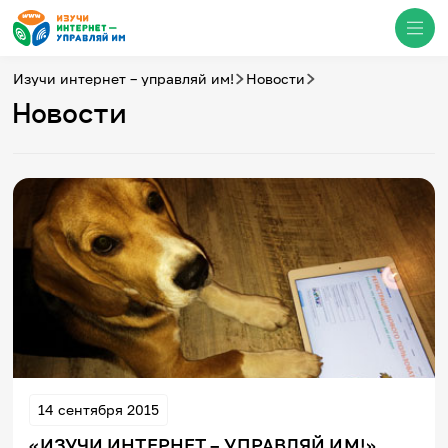
Изучи интернет – управляй им!
Новости
Новости
Медиацентр
О проекте
Новости
Фотогалерея
Видео
Инфографики
Презентации
Кибершкола
Итоги событий
Личный кабинет
English
События
14 сентября 2015
«ИЗУЧИ ИНТЕРНЕТ – УПРАВЛЯЙ ИМ!».
Итоги событий